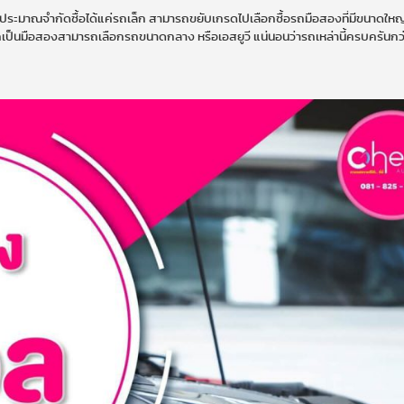
บประมาณจำกัดซื้อได้แค่รถเล็ก สามารถขยับเกรดไปเลือกซื้อรถมือสองที่มีขนาดใหญ่
กเป็นมือสองสามารถเลือกรถขนาดกลาง หรือเอสยูวี แน่นอนว่ารถเหล่านี้ครบครันกว่