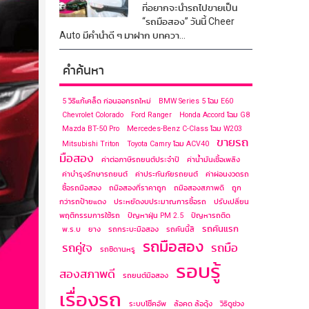
ที่อยากจะนำรถไปขายเป็น
“รถมือสอง” วันนี้ Cheer
Auto มีคำนำดี ๆ มาฝาก บทควา...
คำค้นหา
5 วิธีแก้เคล็ด ก่อนออกรถใหม่
BMW Series 5 โฉม E60
Chevrolet Colorado
Ford Ranger
Honda Accord โฉม G8
Mazda BT-50 Pro
Mercedes-Benz C-Class โฉม ​W203
ขายรถ
Mitsubishi Triton
Toyota Camry โฉม ACV40
มือสอง
ค่าต่อภาษีรถยนต์ประจำปี
ค่าน้ำมันเชื้อเพลิง
ค่าบำรุงรักษารถยนต์
ค่าประกันภัยรถยนต์
ค่าผ่อนงวดรถ
ซื้อรถมือสอง
ถมือสองที่ราคาถูก
ถมือสองสภาพดี
ถูก
กว่ารถป้ายแดง
ประหยัดงบประมาณการซื้อรถ
ปรับเปลี่ยน
พฤติกรรมการใช้รถ
ปัญหาฝุ่น PM 2.5
ปัญหารถติด
รถคันแรก
พ.ร.บ
ยาง
รถกระบะมือสอง
รถคันนี้สี
รถมือสอง
รถคู่ใจ
รถมือ
รถซีดานหรู
รอบรู้
สองสภาพดี
รถยนต์มือสอง
เรื่องรถ
ระบบโช๊คอัพ
ล้อคด ล้อดุ้ง
วิธีดูช่วง