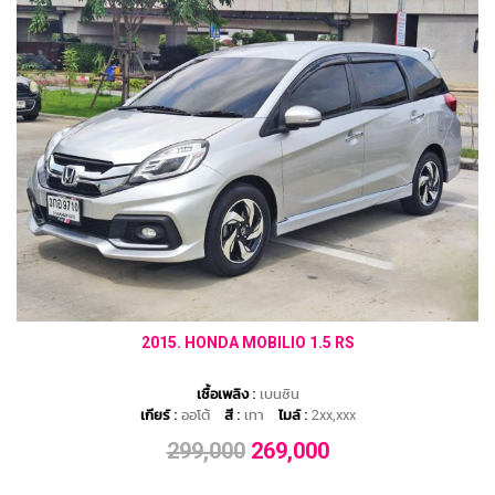
2015. HONDA MOBILIO 1.5 RS
เชื้อเพลิง :
เบนซิน
เกียร์ :
ออโต้
สี :
เทา
ไมล์ :
2xx,xxx
299,000
269,000