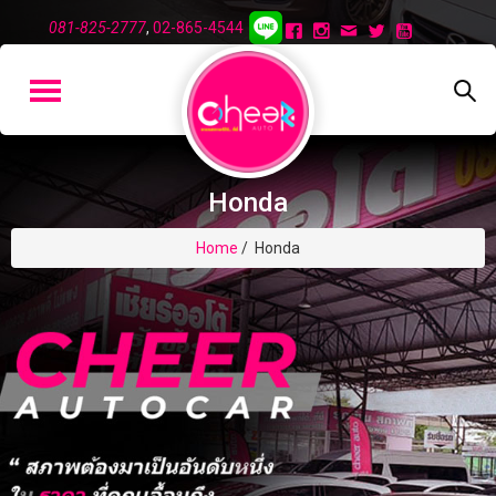
081-825-2777
,
02-865-4544
Honda
Home
/
Honda