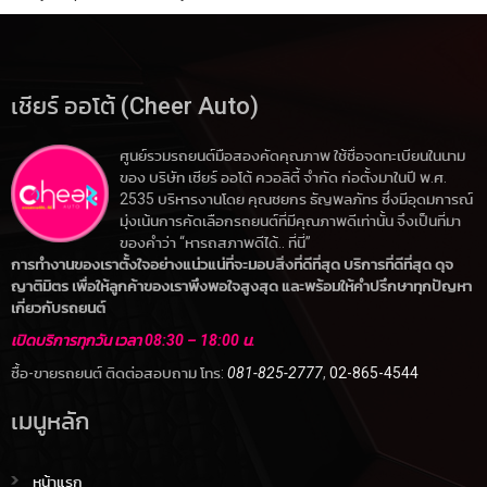
เชียร์ ออโต้ (Cheer Auto)
ศูนย์รวมรถยนต์มือสองคัดคุณภาพ ใช้ชื่อจดทะเบียนในนาม
ของ บริษัท เชียร์ ออโต้ ควอลิตี้ จำกัด ก่อตั้งมาในปี พ.ศ.
2535 บริหารงานโดย คุณชยกร ธัญพลภัทร ซึ่งมีอุดมการณ์
มุ่งเน้นการคัดเลือกรถยนต์ที่มีคุณภาพดีเท่านั้น จึงเป็นที่มา
ของคำว่า “หารถสภาพดีได้.. ที่นี่”
การทำงานของเราตั้งใจอย่างแน่วแน่ที่จะมอบสิ่งที่ดีที่สุด บริการที่ดีที่สุด ดุจ
ญาติมิตร เพื่อให้ลูกค้าของเราพึงพอใจสูงสุด และพร้อมให้คำปรึกษาทุกปัญหา
เกี่ยวกับรถยนต์
เปิดบริการทุกวัน เวลา 08:30 – 18:00 น.
ซื้อ-ขายรถยนต์ ติดต่อสอบถาม โทร:
081-825-2777
,
02-865-4544
เมนูหลัก
หน้าแรก