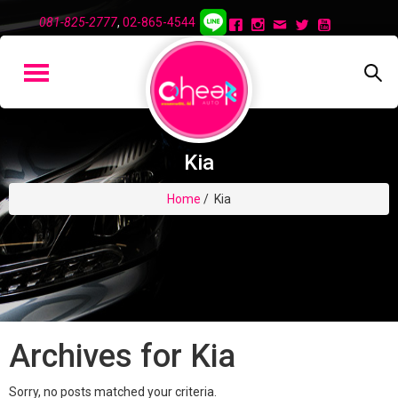
081-825-2777
,
02-865-4544
Kia
Home
/
Kia
Archives for
Kia
Sorry, no posts matched your criteria.