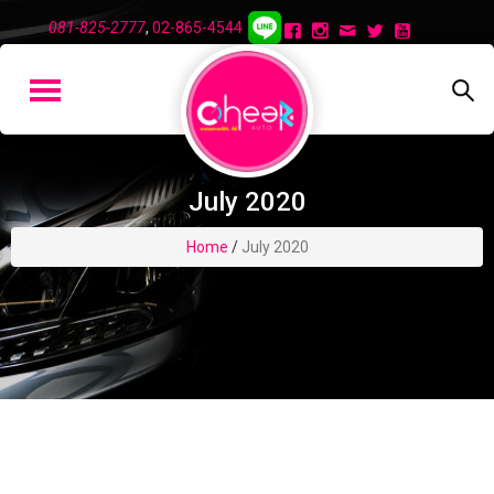
081-825-2777
,
02-865-4544
July 2020
Home
/
July 2020