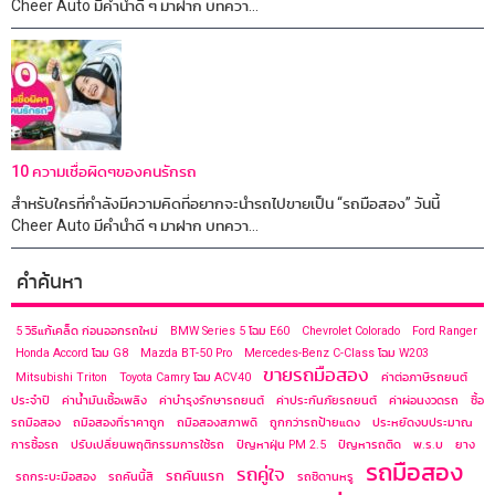
Cheer Auto มีคำนำดี ๆ มาฝาก บทควา...
10 ความเชื่อผิดๆของคนรักรถ
สำหรับใครที่กำลังมีความคิดที่อยากจะนำรถไปขายเป็น “รถมือสอง” วันนี้
Cheer Auto มีคำนำดี ๆ มาฝาก บทควา...
คำค้นหา
5 วิธีแก้เคล็ด ก่อนออกรถใหม่
BMW Series 5 โฉม E60
Chevrolet Colorado
Ford Ranger
Honda Accord โฉม G8
Mazda BT-50 Pro
Mercedes-Benz C-Class โฉม ​W203
ขายรถมือสอง
Mitsubishi Triton
Toyota Camry โฉม ACV40
ค่าต่อภาษีรถยนต์
ประจำปี
ค่าน้ำมันเชื้อเพลิง
ค่าบำรุงรักษารถยนต์
ค่าประกันภัยรถยนต์
ค่าผ่อนงวดรถ
ซื้อ
รถมือสอง
ถมือสองที่ราคาถูก
ถมือสองสภาพดี
ถูกกว่ารถป้ายแดง
ประหยัดงบประมาณ
การซื้อรถ
ปรับเปลี่ยนพฤติกรรมการใช้รถ
ปัญหาฝุ่น PM 2.5
ปัญหารถติด
พ.ร.บ
ยาง
รถมือสอง
รถคู่ใจ
รถคันแรก
รถกระบะมือสอง
รถคันนี้สี
รถซีดานหรู