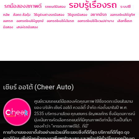
รอบรู้เรื่องรถ
รถมือสองสภาพดี
รถยนต์มือสอง
ระบบโช๊
อยากมีรถ
คอัพ
ล้อคด ล้อดุ้ง
วิธีดูช่วงล่างรถมือสอง
วิธีดูรถมือสอง
ออกรถใหม่ให้ดูทิศ
ออกรถ
ออกรถใหม่ให้ดูฤกษ์
ออกรถใหม่ให้เจิมรถ
ออกรถใหม่ให้ไหวแม่ย่านาง
เลือกซื้อรถ
มือสอง
เสน่ห์รถมือสอง
เชียร์ ออโต้ (Cheer Auto)
ศูนย์รวมรถยนต์มือสองคัดคุณภาพ ใช้ชื่อจดทะเบียนในนาม
ของ บริษัท เชียร์ ออโต้ ควอลิตี้ จำกัด ก่อตั้งมาในปี พ.ศ.
2535 บริหารงานโดย คุณชยกร ธัญพลภัทร ซึ่งมีอุดมการณ์
มุ่งเน้นการคัดเลือกรถยนต์ที่มีคุณภาพดีเท่านั้น จึงเป็นที่มา
ของคำว่า “หารถสภาพดีได้.. ที่นี่”
การทำงานของเราตั้งใจอย่างแน่วแน่ที่จะมอบสิ่งที่ดีที่สุด บริการที่ดีที่สุด ดุจ
ญาติมิตร เพื่อให้ลูกค้าของเราพึงพอใจสูงสุด และพร้อมให้คำปรึกษาทุกปัญหา