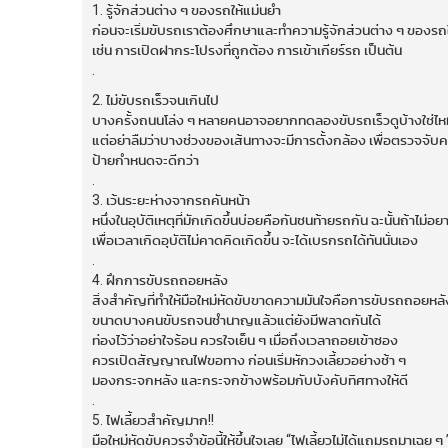
1. รู้จักส่วนต่าง ๆ ของรถให้แม่นยำ
ก่อนจะเริ่มขับรถเราต้องศึกษาและทำความรู้จักส่วนต่าง ๆ ของรถใ
เช่น การเปิดฝากระโปรงที่ถูกต้อง การเข้าเกียร์รถ เป็นต้น
.
2. ไม่ขับรถเร็วจนเกินไป
บางครั้งถนนโล่ง ๆ หลายคนอาจอยากทดลองขับรถเร็วดูบ้างใช่ไห
แต่อย่าลืมว่าบางช่วงของเส้นทางจะมีการตั้งกล้อง เพื่อตรวจจับความ
ป้ายกำหนดจะดีกว่า
.
3. เว้นระยะห่างจากรถคันหน้า
หนึ่งในอุบัติเหตุที่มักเกิดขึ้นบ่อยคือกันชนท้ายรถกัน ฉะนั้นถ้าไ
เพื่อเวลาเกิดอุบัติไม่คาดคิดเกิดขึ้น จะได้เบรกรถได้ทันนั่นเอง
.
4. ฝึกการขับรถถอยหลัง
สิ่งสำคัญที่ทำให้มือใหม่หัดขับขาดความมันใจคือการขับรถถอยหลั
ขนาดบางคนขับรถจนชำนาญแล้วแต่ยังมีพลาดกันได้
ท่องไว้ว่าอย่าใจร้อน ควรใจเย็น ๆ เมื่อถึงเวลาถอยเข้าซอง
ควรเปิดสัญญาณไฟขอทาง ก่อนเริ่มหักวงเลี้ยวอย่างช้า ๆ
มองกระจกหลัง และกระจกข้างพร้อมกับบังคับทิศทางให้ดี
.
5. ไฟเลี้ยวสำคัญมาก!!
มือใหม่หัดขับควรจำข้อนี้ให้ขึ้นใจเลย “ไฟเลี้ยวไม่ได้แถมรถมาเฉย ๆ 