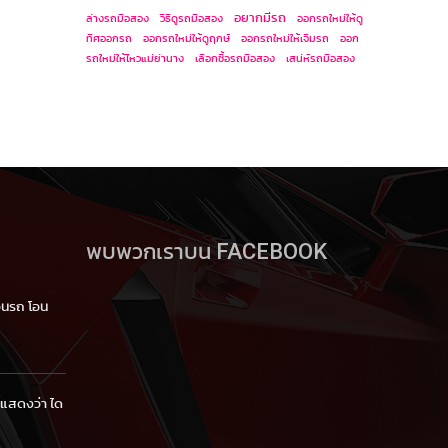
อยากมีรถ
ล่างรถมือสอง
วิธีดูรถมือสอง
ออกรถใหม่ให้ดู
ทิศออกรถ
ออกรถใหม่ให้ดูฤกษ์
ออกรถใหม่ให้เจิมรถ
ออก
รถใหม่ให้ไหวแม่ย่านาง
เลือกซื้อรถมือสอง
เสน่ห์รถมือสอง
พบพวกเราบน FACEBOOK
โอนรถ โอน
้แสดงว่า ได