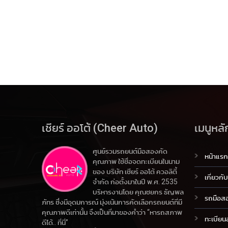
เชียร์ ออโต้ (Cheer Auto)
เมนูหลั
ศูนย์รวมรถยนต์มือสองคัด
หน้าแรก
คุณภาพ ใช้ชื่อจดทะเบียนในนาม
ของ บริษัท เชียร์ ออโต้ ควอลิตี้
เกี่ยวกั
จำกัด ก่อตั้งมาในปี พ.ศ. 2535
บริหารงานโดย คุณชยกร ธัญพล
รถมือส
ภัทร ซึ่งมีอุดมการณ์ มุ่งเน้นการคัดเลือกรถยนต์ที่มี
คุณภาพดีเท่านั้น จึงเป็นที่มาของคำว่า “หารถสภาพ
ทะเบีย
ดีได้.. ที่นี่”