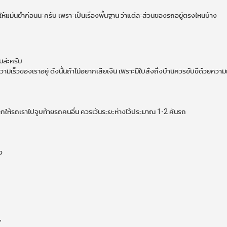
ห้แม่นยำก่อนนะครับ เพราะเป็นเรื่องพื้นฐาน ว่าแต่ละส่วนของรถอยู่ตรงไหนบ้าง
มล่ะครับ
เร็วของเราอยู่ ดังนั้นถ้าไม่อยากเสียเงิน เพราะมีใบสั่งถึงบ้านควรขับขี่ด้วยความเ
ม่อยากให้รถเราไปจูบท้ายรถคนอื่น ควรเว้นระยะห่างไว้ประมาณ 1-2 คันรถ
ง
”