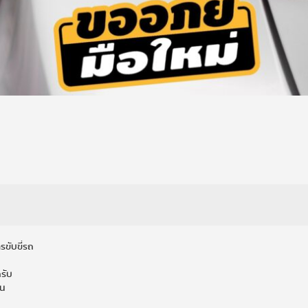
ารขับขี่รถ
ครับ
้น