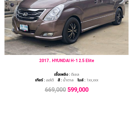
2017.. HYUNDAI H-1 2.5 Elite
เชื้อเพลิง :
ดีเซล
เกียร์ :
ออโต้
สี :
น้ำตาล
ไมล์ :
1xx,xxx
669,000
599,000