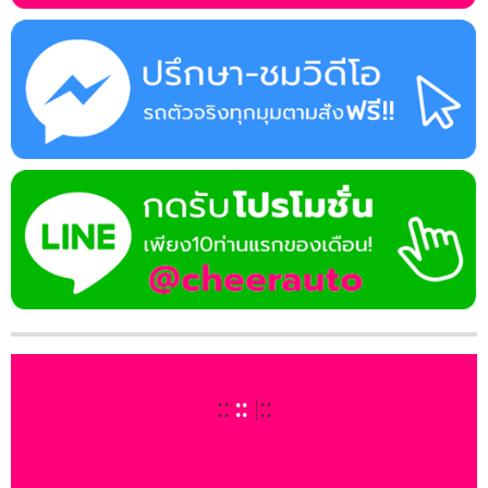
::
:: รถมือสองราคาพิเศษ
|
::