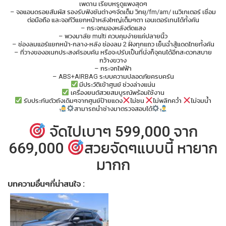
เพดาน เรียบหรูดูแพงสุดๆ
– จอแอนดรอยสัมผัส รองรับฟังชันต่างๆจัดเต็ม วิทยุ/fm/am/ เนวิเกเตอร์ เชื่อม
ต่อมือถือ และจอทีวีแยกหน้าหลังใหญ่เต็มๆตา เอนเตอร์เทนได้ทั้งคัน
– กระจกมองหลังตัดแสง
– พวงมาลัย multi ควบคุมง่ายแค่ปลายนิ้ว
– ช่องลมแอร์แยกหน้า-กลาง-หลัง ช่องลม 2 ฝั่งทุกแถว เย็นฉ่ำสู้แดดไทยทั้งคัน
– ที่วางของอเนกประสงค์รอบคัน หรือจะปรับเป็นที่นั่งก็จุคนได้อีกสะดวกสบาย
กว้างขวาง
– กระจกไฟฟ้า
– ABS+AIRBAG ระบบความปลอดภัยครบครัน
มีประวัติเข้าศูนย์ ช่วงล่างแน่น
เครื่องยนต์สวยสมบูรณ์พร้อมใช้งาน
รับประกันตัวถังเดิมๆจากศูนย์ป้ายแดง
ไม่ชน
ไม่พลิกคว่ำ
ไม่จมน้ำ
สามารถนำช่างมาตรวจสอบได้
จัดไปเบาๆ 599,000 จาก
669,000
สวยจัดๆแบบนี้ หายาก
มากก
บทความอื่นๆที่น่าสนใจ :