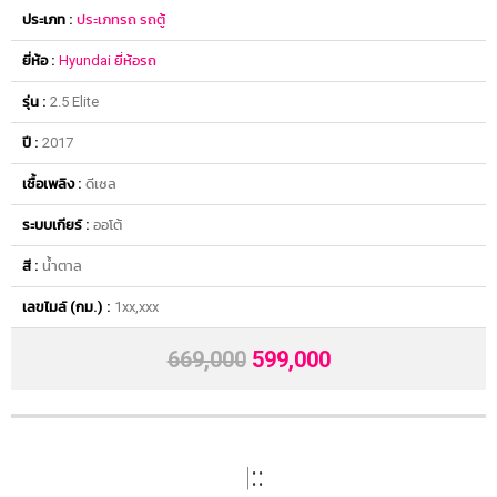
ประเภท :
ประเภทรถ
รถตู้
ยี่ห้อ :
Hyundai
ยี่ห้อรถ
รุ่น :
2.5 Elite
ปี :
2017
เชื้อเพลิง :
ดีเซล
ระบบเกียร์ :
ออโต้
สี :
น้ำตาล
เลขไมล์ (กม.) :
1xx,xxx
669,000
599,000
รายละเอียด
|
::