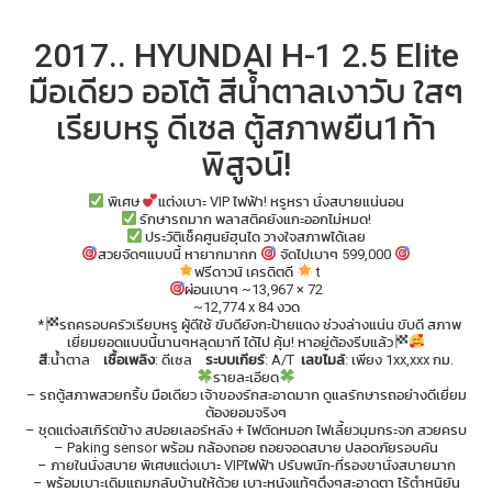
2017.. HYUNDAI H-1 2.5 Elite
มือเดียว ออโต้ สีน้ำตาลเงาวับ ใสๆ
เรียบหรู ดีเซล ตู้สภาพยืน1ท้า
พิสูจน์!
พิเศษ
แต่งเบาะ VIP ไฟฟ้า! หรูหรา นั่งสบายแน่นอน
รักษารถมาก พลาสติคยังแกะออกไม่หมด!
ประวัติเช็คศูนย์ฮุนได วางใจสภาพได้เลย
สวยจัดๆแบบนี้ หายากมากก
จัดไปเบาๆ 599,000
ฟรีดาวน์ เครดิตดี
t
ผ่อนเบาๆ ~13,967 × 72
~12,774 x 84 งวด
*
รถครอบครัวเรียบหรู ผู้ดีใช้ ขับดียังกะป้ายแดง ช่วงล่างแน่น ขับดี สภาพ
เยี่ยมยอดแบบนี้นานๆหลุดมาที ได้ไป คุ้ม! หาอยู่ต้องรีบแล้ว
สี
:น้ำตาล
เชื้อเพลิง
: ดีเซล
ระบบเกียร์
: A/T
เลขไมล์
: เพียง 1xx,xxx กม.
รายละเอียด
– รถตู้สภาพสวยกริ้บ มือเดียว เจ้าของรักสะอาดมาก ดูแลรักษารถอย่างดีเยี่ยม
ต้องยอมจริงๆ
– ชุดแต่งสเกิร์ตข้าง สปอยเลอร์หลัง + ไฟตัดหมอก ไฟเลี้ยวมุมกระจก สวยครบ
– Paking sensor พร้อม กล้องถอย ถอยจอดสบาย ปลอดภัยรอบคัน
– ภายในนั่งสบาย พิเศษแต่งเบาะ VIPไฟฟ้า ปรับพนัก-ที่รองขานั่งสบายมาก
– พร้อมเบาะเดิมแถมกลับบ้านให้ด้วย เบาะหนังแท้ๆตึงๆสะอาดตา ไร้ตำหนิยัน