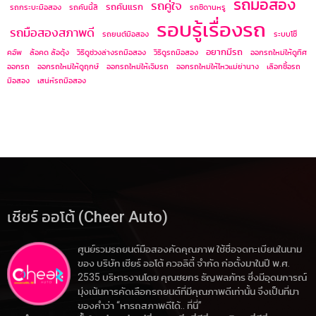
รถมือสอง
รถคู่ใจ
รถคันแรก
รถกระบะมือสอง
รถคันนี้สี
รถซีดานหรู
รอบรู้เรื่องรถ
รถมือสองสภาพดี
รถยนต์มือสอง
ระบบโช๊
อยากมีรถ
คอัพ
ล้อคด ล้อดุ้ง
วิธีดูช่วงล่างรถมือสอง
วิธีดูรถมือสอง
ออกรถใหม่ให้ดูทิศ
ออกรถ
ออกรถใหม่ให้ดูฤกษ์
ออกรถใหม่ให้เจิมรถ
ออกรถใหม่ให้ไหวแม่ย่านาง
เลือกซื้อรถ
มือสอง
เสน่ห์รถมือสอง
เชียร์ ออโต้ (Cheer Auto)
ศูนย์รวมรถยนต์มือสองคัดคุณภาพ ใช้ชื่อจดทะเบียนในนาม
ของ บริษัท เชียร์ ออโต้ ควอลิตี้ จำกัด ก่อตั้งมาในปี พ.ศ.
2535 บริหารงานโดย คุณชยกร ธัญพลภัทร ซึ่งมีอุดมการณ์
มุ่งเน้นการคัดเลือกรถยนต์ที่มีคุณภาพดีเท่านั้น จึงเป็นที่มา
ของคำว่า “หารถสภาพดีได้.. ที่นี่”