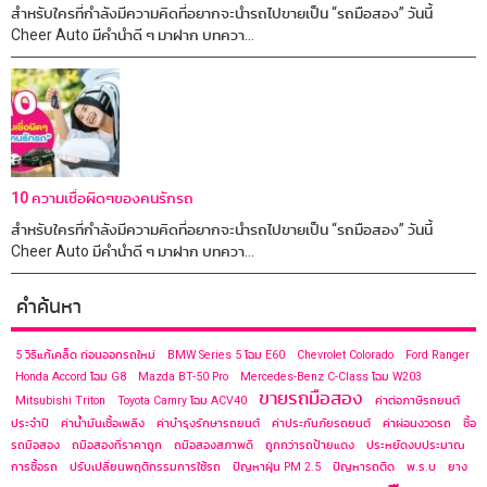
สำหรับใครที่กำลังมีความคิดที่อยากจะนำรถไปขายเป็น “รถมือสอง” วันนี้
Cheer Auto มีคำนำดี ๆ มาฝาก บทควา...
10 ความเชื่อผิดๆของคนรักรถ
สำหรับใครที่กำลังมีความคิดที่อยากจะนำรถไปขายเป็น “รถมือสอง” วันนี้
Cheer Auto มีคำนำดี ๆ มาฝาก บทควา...
คำค้นหา
5 วิธีแก้เคล็ด ก่อนออกรถใหม่
BMW Series 5 โฉม E60
Chevrolet Colorado
Ford Ranger
Honda Accord โฉม G8
Mazda BT-50 Pro
Mercedes-Benz C-Class โฉม ​W203
ขายรถมือสอง
Mitsubishi Triton
Toyota Camry โฉม ACV40
ค่าต่อภาษีรถยนต์
ประจำปี
ค่าน้ำมันเชื้อเพลิง
ค่าบำรุงรักษารถยนต์
ค่าประกันภัยรถยนต์
ค่าผ่อนงวดรถ
ซื้อ
รถมือสอง
ถมือสองที่ราคาถูก
ถมือสองสภาพดี
ถูกกว่ารถป้ายแดง
ประหยัดงบประมาณ
การซื้อรถ
ปรับเปลี่ยนพฤติกรรมการใช้รถ
ปัญหาฝุ่น PM 2.5
ปัญหารถติด
พ.ร.บ
ยาง