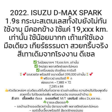
2022. ISUZU D-MAX SPARK
1.9s กระบะสเตนเลสทั้งใบยังไม่ทัน
ใช้งาน มีคอกข้าง ใช้แค่ 19,xxx km.
เท่านั้น ใช้น้อยมากก เถ้าแก่ใช้เอง
มือเดียว เกียร์ธรรมดา สวยกริ้บจริง
สีเทาเดิมจากโรงงาน ดีเซล
วิ่งน้อยมากๆ 19,xxx km. เท่านั้น
ใหม่สุด พลาสติคยังแกะไม่หมด
เครื่องแน่น ขับเยี่ยม การันตี
รถสวยใส พร้อมใช้ ขนาดนี้แค่ 399,000 เท่านั้น
ฟรีดาวน์ เครดิตดี
n
ผ่อนเบาๆ ~7,883 × 72
7,285 x 84
หัวเดียวหล่อๆ เร่งดีแรงดีทั้งต้นทั้งปลาย ช่วงล่างเยี่ยม ความใหม่ไม่ต้องพูดถึง
สวยกริ้บ ไม่ต้องแต่งเพิ่ม พร้อมขนเงิน ขนทองเข้าบ้าน
สี:เทา
เชื้อเพลิง
: ดีเซล
ระบบเกียร์
: M/T
เลขไมล์
: เพียง 2x,xxx กม.
รายละเอียดรถ
– รถบ้านเจ้าของเดียวเท่านั้น นิยามนางฟ้า พลาสติคยังแกะไม่หมด
– แอร์เย็นเจี๊ยบพร้อมใช้ สู้แดดไทยแน่นอน