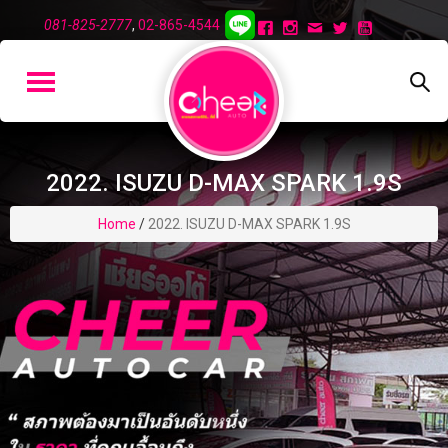
081-825-2777
,
02-865-4544
2022. ISUZU D-MAX SPARK 1.9S
Home
/
2022. ISUZU D-MAX SPARK 1.9S