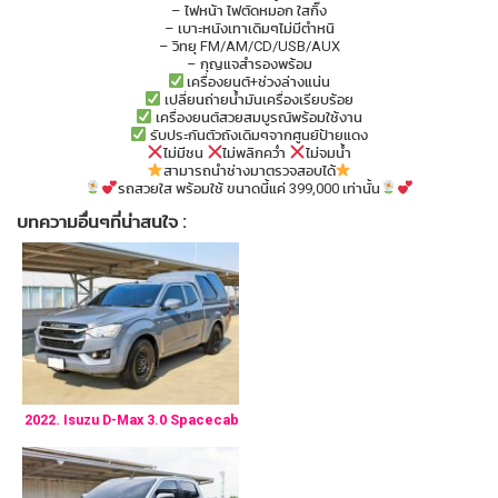
– ไฟหน้า ไฟตัดหมอก ใสกิ๊ง
– เบาะหนังเทาเดิมๆไม่มีตำหนิ
– วิทยุ FM/AM/CD/USB/AUX
– กุญแจสำรองพร้อม
เครื่องยนต์+ช่วงล่างแน่น
เปลี่ยนถ่ายน้ำมันเครื่องเรียบร้อย
เครื่องยนต์สวยสมบูรณ์พร้อมใช้งาน
รับประกันตัวถังเดิมๆจากศูนย์ป้ายแดง
ไม่มีชน
ไม่พลิกคว่ำ
ไม่จมน้ำ
สามารถนำช่างมาตรวจสอบได้
รถสวยใส พร้อมใช้ ขนาดนี้แค่ 399,000 เท่านั้น
บทความอื่นๆที่น่าสนใจ :
2022. Isuzu D-Max 3.0 Spacecab