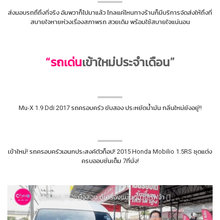
ส่งมอบรถถึถึงที่จริง อัมพวาก็ไปมาแล้ว ไกลแค่ไหนทางร้านก็มีบริการจัดส่งให้ถึงที่
สบายใจหายห่วงเรื่องสภาพรถ สวยเดิม พร้อมใช้สบายใจแน่นอน
“รถเด่น
เข้าใหม่ประจำเดือน”
Mu-X 1.9 Ddi 2017 รถครอบครัว ขับสอง ประหยัดน้ำมัน กลิ่นใหม่ยังอยู่!!
เข้าใหม่! รถครอบครัวเอนกประสงค์ตัวท็อป! 2015 Honda Mobilio 1.5RS ชุดแต่ง
ครบออบชั่นเต็ม 7ที่นั่ง!