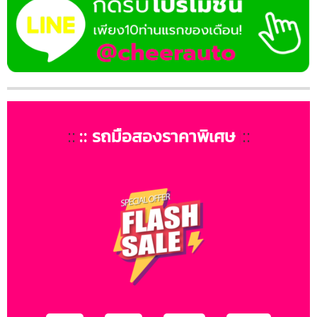
::
:: รถมื
|
::