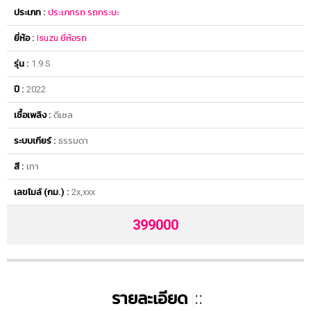
ประเภท :
ประเภทรถ
รถกระบะ
ยี่ห้อ :
Isuzu
ยี่ห้อรถ
รุ่น :
1.9 S
ปี :
2022
เชื้อเพลิง :
ดีเซล
ระบบเกียร์ :
ธรรมดา
สี :
เทา
เลขไมล์ (กม.) :
2x,xxx
399000
รายละเอียด
|
::