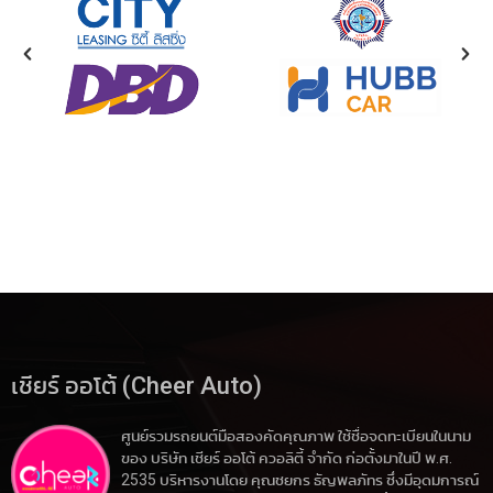
เชียร์ ออโต้ (Cheer Auto)
ศูนย์รวมรถยนต์มือสองคัดคุณภาพ ใช้ชื่อจดทะเบียนในนาม
ของ บริษัท เชียร์ ออโต้ ควอลิตี้ จำกัด ก่อตั้งมาในปี พ.ศ.
2535 บริหารงานโดย คุณชยกร ธัญพลภัทร ซึ่งมีอุดมการณ์