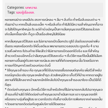
Categories:
บทความ
.
Tags:
รอบรู้เรื่องรถ
.
หลายคนน่าจะเคยมีประสบการณ์หลง ๆ ลืม ๆ สิ่งที่จะทำหรือสิ่งของต่าง ๆ
กันมาบ้าง หากเป็นสิ่งของเล็ก ๆ หรือสิ่งที่จะทำไม่ได้มีความสำคัญมากก็อาจ
จะไม่ใช่ปัญหาใหญ่อะไร แต่ถ้าบังเอิญเป็นการลืมกุญแจรถไว้ในรถแล้วรถ
เกิดล็อกขึ้นมาอีก ก็ดูจะเป็นเรื่องใหญ่ไม่ใช่น้อย
หากลืมกุญแจไว้ในรถ และไม่สามารถเปิดล็อกประตูได้ อันดับแรกอย่าเพิ่ง
ตื่นตระหนกหรือตกใจ ให้ตั้งสติและพยายามตรวจสอบประตูรถทั้ง 4 บาน
รวมถึงฝากระโปรงท้าย ให้แน่ใจว่าไม่สามารถเปิดออกได้จริง และที่สำคัญ
สำรวจตัวเองอีกครั้งว่าลืมกุญแจไว้ในรถจริง ๆ ซึ่งวิธีการแก้ไขนั้นมีให้เลือก
หลายทางขึ้นอยู่กับสถานการณ์และสถานที่ที่เกิดเหตุขณะนั้น โดยเริ่มจาก
การแก้ปัญหาด้วยตัวเองก่อน ดังนี้
* ใช้กุญแจสำรอง คือ กุญแจที่ได้รับมาตอนซื้อรถยนต์ทุกคัน เผื่อไว้สำหรับ
กรณีฉุกเฉิน เช่น กุญแจหลักชำรุด ส่วนใหญ่มักจะเก็บไว้ที่บ้าน หากเราอยู่ใน
สถานที่ที่ไม่ไกลจากบ้านมากนักให้กลับไปนำกุญแจสำรองมาไขจะเป็นวิธีที่ดี
ที่สุด
* ติดต่อช่างกุญแจ อีกหนึ่งวิธีการสำหรับใครที่ไม่สามารถกลับไปเอากุญแจ
สำรองที่บ้านได้ ให้ติดต่อช่างทำกุญแจมาดำเนินการสะเดาะกุญแจรถให้
หรือรถบางรุ่นที่อยู่ในระยะเวลารับประกันก็อาจมีบริการพิเศษจากค่ายรถนั้น
ๆ โดยสามารถติดต่อกับศูนย์บริการได้โดยตรง