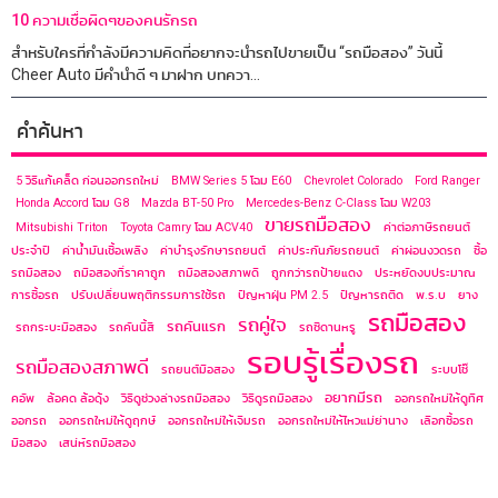
10 ความเชื่อผิดๆของคนรักรถ
สำหรับใครที่กำลังมีความคิดที่อยากจะนำรถไปขายเป็น “รถมือสอง” วันนี้
Cheer Auto มีคำนำดี ๆ มาฝาก บทควา...
คำค้นหา
5 วิธีแก้เคล็ด ก่อนออกรถใหม่
BMW Series 5 โฉม E60
Chevrolet Colorado
Ford Ranger
Honda Accord โฉม G8
Mazda BT-50 Pro
Mercedes-Benz C-Class โฉม ​W203
ขายรถมือสอง
Mitsubishi Triton
Toyota Camry โฉม ACV40
ค่าต่อภาษีรถยนต์
ประจำปี
ค่าน้ำมันเชื้อเพลิง
ค่าบำรุงรักษารถยนต์
ค่าประกันภัยรถยนต์
ค่าผ่อนงวดรถ
ซื้อ
รถมือสอง
ถมือสองที่ราคาถูก
ถมือสองสภาพดี
ถูกกว่ารถป้ายแดง
ประหยัดงบประมาณ
การซื้อรถ
ปรับเปลี่ยนพฤติกรรมการใช้รถ
ปัญหาฝุ่น PM 2.5
ปัญหารถติด
พ.ร.บ
ยาง
รถมือสอง
รถคู่ใจ
รถคันแรก
รถกระบะมือสอง
รถคันนี้สี
รถซีดานหรู
รอบรู้เรื่องรถ
รถมือสองสภาพดี
รถยนต์มือสอง
ระบบโช๊
อยากมีรถ
คอัพ
ล้อคด ล้อดุ้ง
วิธีดูช่วงล่างรถมือสอง
วิธีดูรถมือสอง
ออกรถใหม่ให้ดูทิศ
ออกรถ
ออกรถใหม่ให้ดูฤกษ์
ออกรถใหม่ให้เจิมรถ
ออกรถใหม่ให้ไหวแม่ย่านาง
เลือกซื้อรถ
มือสอง
เสน่ห์รถมือสอง