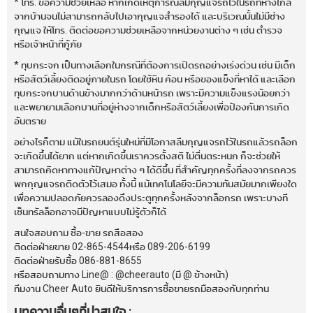
* โทร. ขอความช่วยเหลือ หากเกิดเหตุการณ์ลืมกุญแจรถไว้ในรถที่ห่างไกล
จากบ้านจนไม่สามารถกลับไปเอากุญแจสำรองได้ และบริเวณนั้นไม่มีช่าง
กุญแจ ให้โทร. ติดต่อขอความช่วยเหลือจากหน่วยงานต่าง ๆ เช่น ตำรวจ
หรือเจ้าหน้าที่กู้ภัย
* ทุบกระจก เป็นทางเลือกในกรณีที่ต้องการเปิดรถอย่างเร่งด่วน เช่น มีเด็ก
หรือสัตว์เลี้ยงติดอยู่ภายในรถ โดยใช้หิน ค้อน หรือของแข็งที่หาได้ และเลือก
ทุบกระจกบานด้านข้างมากกว่าด้านหน้ารถ เพราะมีความแข็งแรงน้อยกว่า
และพยายามเลือกบานที่อยู่ห่างจากเด็กหรือสัตว์เลี้ยงเพื่อป้องกันการเกิด
อันตราย
อย่างไรก็ตาม แม้ในรถยนต์รุ่นใหม่ที่มีโอกาสลืมกุญแจรถไว้ในรถแล้วรถล็อก
จะเกิดขึ้นได้ยาก แต่หากเกิดขึ้นเราควรตั้งสติ ไม่ตื่นตระหนก ก็จะช่วยให้
สามารถคิดหาทางแก้ปัญหาต่าง ๆ ได้ดีขึ้น ที่สำคัญทุกครั้งที่ลงจากรถควร
พกกุญแจรถติดตัวไว้เสมอ ทั้งนี้ แม้เทคโนโลยีจะมีความทันสมัยมากเพียงใด
เพื่อความปลอดภัยควรลองดึงประตูทุกครั้งหลังจากล็อกรถ เพราะบางที
เซ็นทรัลล็อกอาจมีปัญหาแบบไม่รู้ตัวก็ได้
สนใจสอบถาม ซื้อ-ขาย รถสือสอง
ติดต่อฝ่ายขาย 02-865-4544หรือ 089-206-6199
ติดต่อฝ่ายรับซื้อ 086-881-8655
หรือสอบถามทาง Line@ : @cheerauto (มี @ ข้างหน้า)
ทีมงาน Cheer Auto ยินดีให้บริการการซื้อขายรถมือสองกับทุกท่าน
บทความอื่นๆที่น่าสนใจ :