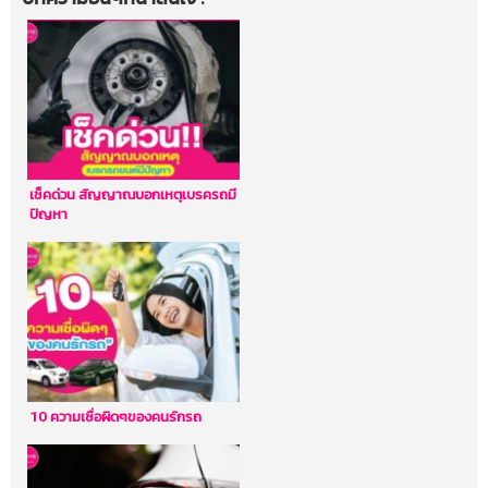
เช็คด่วน สัญญาณบอกเหตุเบรครถมี
ปัญหา
10 ความเชื่อผิดๆของคนรักรถ