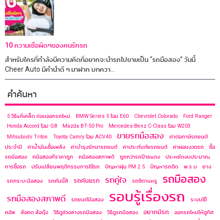
10 ความเชื่อผิดๆของคนรักรถ
สำหรับใครที่กำลังมีความคิดที่อยากจะนำรถไปขายเป็น “รถมือสอง” วันนี้
Cheer Auto มีคำนำดี ๆ มาฝาก บทควา...
คำค้นหา
5 วิธีแก้เคล็ด ก่อนออกรถใหม่
BMW Series 5 โฉม E60
Chevrolet Colorado
Ford Ranger
Honda Accord โฉม G8
Mazda BT-50 Pro
Mercedes-Benz C-Class โฉม ​W203
ขายรถมือสอง
Mitsubishi Triton
Toyota Camry โฉม ACV40
ค่าต่อภาษีรถยนต์
ประจำปี
ค่าน้ำมันเชื้อเพลิง
ค่าบำรุงรักษารถยนต์
ค่าประกันภัยรถยนต์
ค่าผ่อนงวดรถ
ซื้อ
รถมือสอง
ถมือสองที่ราคาถูก
ถมือสองสภาพดี
ถูกกว่ารถป้ายแดง
ประหยัดงบประมาณ
การซื้อรถ
ปรับเปลี่ยนพฤติกรรมการใช้รถ
ปัญหาฝุ่น PM 2.5
ปัญหารถติด
พ.ร.บ
ยาง
รถมือสอง
รถคู่ใจ
รถคันแรก
รถกระบะมือสอง
รถคันนี้สี
รถซีดานหรู
รอบรู้เรื่องรถ
รถมือสองสภาพดี
รถยนต์มือสอง
ระบบโช๊
อยากมีรถ
คอัพ
ล้อคด ล้อดุ้ง
วิธีดูช่วงล่างรถมือสอง
วิธีดูรถมือสอง
ออกรถใหม่ให้ดูทิศ