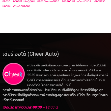
ออกรถ
ออกรถใหม่ให้ดูฤกษ์
ออกรถใหม่ให้เจิมรถ
ออกรถใหม่ให้ไหวแม่ย่านาง
เลือกซื้อรถ
มือสอง
เสน่ห์รถมือสอง
เชียร์ ออโต้ (Cheer Auto)
ศูนย์รวมรถยนต์มือสองคัดคุณภาพ ใช้ชื่อจดทะเบียนในนาม
ของ บริษัท เชียร์ ออโต้ ควอลิตี้ จำกัด ก่อตั้งมาในปี พ.ศ.
2535 บริหารงานโดย คุณชยกร ธัญพลภัทร ซึ่งมีอุดมการณ์
มุ่งเน้นการคัดเลือกรถยนต์ที่มีคุณภาพดีเท่านั้น จึงเป็นที่มา
ของคำว่า “หารถสภาพดีได้.. ที่นี่”
การทำงานของเราตั้งใจอย่างแน่วแน่ที่จะมอบสิ่งที่ดีที่สุด บริการที่ดีที่สุด ดุจ
ญาติมิตร เพื่อให้ลูกค้าของเราพึงพอใจสูงสุด และพร้อมให้คำปรึกษาทุกปัญหา
เกี่ยวกับรถยนต์
เปิดบริการทุกวัน เวลา 08:30 – 18:00 น.