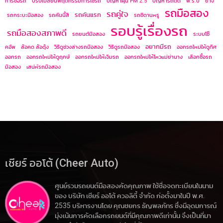
การซื้อรถ
ปรับเปลี่ยนพฤติกรรมการใช้รถ
ปัญหาฝุ่น PM 2.5
ปัญหารถติด
พ.ร.บ
ยาง
รถมือสอง
รถคู่ใจ
รถคันแรก
รถกระบะมือสอง
รถคันนี้สี
รถซีดานหรู
รอบรู้เรื่องรถ
รถมือสองสภาพดี
รถยนต์มือสอง
ระบบโช๊
อยากมีรถ
คอัพ
ล้อคด ล้อดุ้ง
วิธีดูช่วงล่างรถมือสอง
วิธีดูรถมือสอง
ออกรถใหม่ให้ดูทิศ
ออกรถ
ออกรถใหม่ให้ดูฤกษ์
ออกรถใหม่ให้เจิมรถ
ออกรถใหม่ให้ไหวแม่ย่านาง
เลือกซื้อรถ
มือสอง
เสน่ห์รถมือสอง
เชียร์ ออโต้ (Cheer Auto)
ศูนย์รวมรถยนต์มือสองคัดคุณภาพ ใช้ชื่อจดทะเบียนในนาม
ของ บริษัท เชียร์ ออโต้ ควอลิตี้ จำกัด ก่อตั้งมาในปี พ.ศ.
2535 บริหารงานโดย คุณชยกร ธัญพลภัทร ซึ่งมีอุดมการณ์
มุ่งเน้นการคัดเลือกรถยนต์ที่มีคุณภาพดีเท่านั้น จึงเป็นที่มา