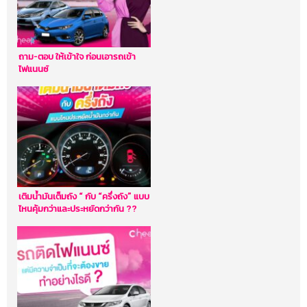
ถาม-ตอบ ให้เข้าใจ ก่อนเอารถเข้า
ไฟแนนซ์
เติมน้ำมันเต็มถัง “ กับ “ครึ่งถัง” แบบ
ไหนคุ้มกว่าและประหยัดกว่ากัน ??