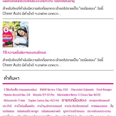
เลือกรถยนต์แบบไหนถึงจะเหมาะกับ วัยเกษียณอายุ
สำหรับใครที่กำลังมีความคิดที่อยากจะนำรถไปขายเป็น “รถมือสอง” วันนี้
Cheer Auto มีคำนำดี ๆ มาฝาก บทควา...
10 ความเชื่อผิดๆของคนรักรถ
สำหรับใครที่กำลังมีความคิดที่อยากจะนำรถไปขายเป็น “รถมือสอง” วันนี้
Cheer Auto มีคำนำดี ๆ มาฝาก บทควา...
คำค้นหา
5 วิธีแก้เคล็ด ก่อนออกรถใหม่
BMW Series 5 โฉม E60
Chevrolet Colorado
Ford Ranger
Honda Accord โฉม G8
Mazda BT-50 Pro
Mercedes-Benz C-Class โฉม ​W203
ขายรถมือสอง
Mitsubishi Triton
Toyota Camry โฉม ACV40
ค่าต่อภาษีรถยนต์
ประจำปี
ค่าน้ำมันเชื้อเพลิง
ค่าบำรุงรักษารถยนต์
ค่าประกันภัยรถยนต์
ค่าผ่อนงวดรถ
ซื้อ
รถมือสอง
ถมือสองที่ราคาถูก
ถมือสองสภาพดี
ถูกกว่ารถป้ายแดง
ประหยัดงบประมาณ